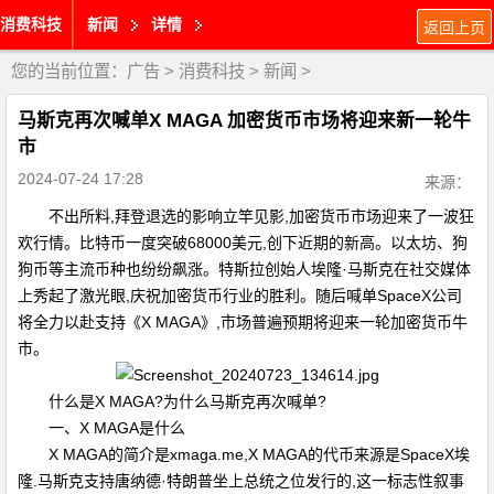
消费科技
新闻
详情
返回上页
您的当前位置：
广告
>
消费科技
>
新闻
>
马斯克再次喊单X MAGA 加密货币市场将迎来新一轮牛
市
2024-07-24 17:28
来源：
不出所料,拜登退选的影响立竿见影,加密货币市场迎来了一波狂
欢行情。比特币一度突破68000美元,创下近期的新高。以太坊、狗
狗币等主流币种也纷纷飙涨。特斯拉创始人埃隆·马斯克在社交媒体
上秀起了激光眼,庆祝加密货币行业的胜利。随后喊单SpaceX公司
将全力以赴支持《X MAGA》,市场普遍预期将迎来一轮加密货币牛
市。
什么是X MAGA?为什么马斯克再次喊单?
一、X MAGA是什么
X MAGA的简介是xmaga.me,X MAGA的代币来源是SpaceX埃
隆.马斯克支持唐纳德·特朗普坐上总统之位发行的,这一标志性叙事