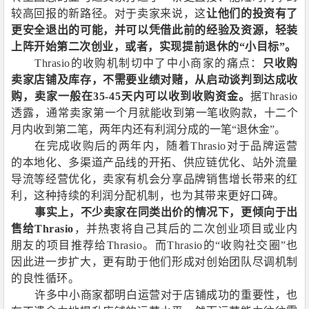
较高回报的新路径。对于卖家来说，这
让他们的投资有了
更安全退出的可能，并可以凭借此前的经验及资源，轻装
上阵开始第二次创业，或者，实现提前退休的“小目标”。
Thrasio
的收购机制切中了中小商家的痛点：
只收购
卖家店铺及库存，不需要业绩对赌，从启动谈判到达成收
购，卖家一般在
35-45
天内可以收到收购资金。
据
Thrasio
透露，通常卖家
第一个月就能收到第一笔收购款，十二个
月内收到第二笔，两年内还有利润分成的一笔“退休金”。
在完成收购后的两年内，随着
Thrasio
对于品牌运营
的本地化、多渠道产品线的开拓、供应链优化、站外流量
导流等经营优化，卖家有机会分享品牌销售增长带来的红
利，这种持续的利润分配机制，也为其带来更好口碑。
事实上，不少卖家在同类出价的情况下，更倾向于出
售给
Thrasio
，并热衷将自己其后的二次创业项目或业内
朋友的项目推荐给
Thrasio
。而
Thrasio
的“收购社交圈”也
因此进一步扩大，更有助于他们形成对创始团队尽调机制
的良性循环。
许多中小商家都明白运营对于店铺成功的重要性，也