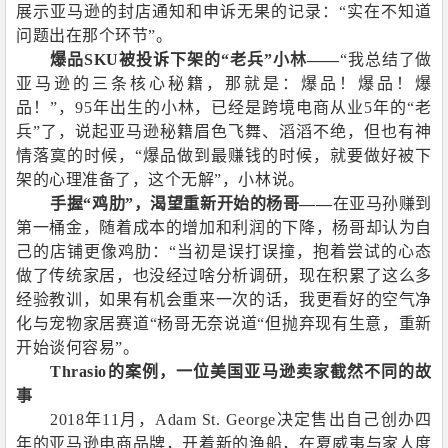
展示亚马逊的封店通知和申诉无果的记录：“实在不知道
问题出在那个环节”。
爆品
SKU
被投诉下架的“老兵”小林
——
“我总结了做
亚马逊的三条核心秘籍，那就是：爆品！爆品！爆
品！”，
95
年出生的小林，已经是跨境电商从业
5
年的“老
兵”了，说起亚马逊秘籍眉色飞舞、滔滔不绝，但也有神
情落寞的时候，“爆品做到最赚钱的时候，就要做好被下
架的心理准备了，这个无解”，小林说。
手握“鸡肋”，渴望重新开始的杨哥
——
在亚马孙赚到
第一桶金，随着成本的增加和利润的下降，杨哥却认为自
己的店铺更像鸡肋：“当初是误打误撞，抱着尝试的心态
做了传统家居，也没经过啥分析调研，现在积累了这么多
经验教训，如果有机会重来一次的话，我更看好的空气净
化与宠物家居赛道“杨哥无奈说道“但抛弃现有生意，重新
开始谈何容易”。
Thrasio
的案例，一位美国亚马逊卖家截然不同的故
事
2018
年
11
月，
Adam St. George
决定售出自己创办四
年的亚马逊电商品牌，开着新的渔船，在夏威夷与家人度