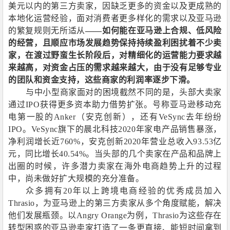
美元以内的第三方卖家，因缺乏更多的资金以及更成熟的
本地化运营经验，面对消费者更多样化的需求以及亚马逊
的繁复规则无所适从
——如何能在亚马逊上合规、低风险
的经营，且顺应市场发展趋势保持持续盈利困扰着不少卖
家，在渡过野蛮生长阶段后，对精细化的运营能力要求越
来越高，对资金占压的需求越来越大，由于没有足够专业
的团队和资金支持，这些商家的利润率逐步下滑。
与中小型商家面对的困境截然不同的是，头部大卖家
通过
IPO
获得更多资本助力借势扩张。号称亚马逊移动充
电第一股的
Anker
（安克创新），还有
VeSync
去年纷纷
IPO
。
VeSync
旗下的晨北科技
2020
年家电产品销售暴涨，
净利润增长近
760%
，安克创新
2020
年营业总收入
93.53
亿
元，同比增长
40.54%
。当头部的几个卖家在产品和品牌上
出圈的时候，许多潜力卖家在海外电商趋势上升的过程
中，尚未做好扩大规模的充分准备。
众多拥有
20
年以上跨境电商经验的优秀成员加入
Thrasio
，为亚马逊上的第三方卖家从多个角度赋能，解决
他们发展瓶颈。以
Angry Orange
为例，
Thrasio
为这些存在
转型困惑的亚马逊卖家打造了一条更直接、能短时间拿到