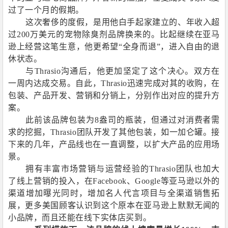
过了一个月的假期。
这次奢侈的度假，是用他白手起家建立的、年收入超
过
200
万美元的宠物除臭剂品牌换来的。比起继续在亚马
逊上经营这笔生意，他更希望“全身而退”，进入自由的退
休状态。
与
Thrasio
沟通后，他更加坚定了这个决心。双方在
一周内达成交易。自此，
Thrasio
迅速完成对其的收购，在
包装、产品开发、营销和分销上，分别作出对应的提升方
案。
此前该品牌包装为
8
盎司的瓶装，但通过对消费者需
求的挖掘，
Thrasio
团队开发了其他包装，如一加仑罐。接
下来的几年，产品线也在一直调整，以扩大产品的应用场
景。
拥有丰富市场营销与运营经验的
Thrasio
团队也加大
了线上营销的投入，在
Facebook
、
Google
等亚马逊以外的
渠道增加曝光同时，增加名人代言项目与全渠道销售拓
展，更多美国顾客认识到这个原本在亚马逊上默默无闻的
小品牌，而且还能在线下实体店买到。