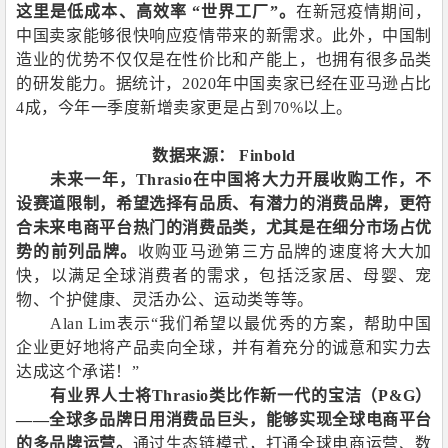
这里是低成本、高效率
“世界工厂”。
在新冠疫情期间，
中国卖家能够很快响应疫情带来的新需求。此外，中国制
造业的优势不仅仅是在性价比和产能上，也拥有很多品类
的研发能力。据统计，
2020
年中国卖家已经在亚马逊占比
4
成，今年一季度新增卖家更是占到
70%
以上。
数据来源：
Finbold
未来一年，
Thrasio
在中国将大力开展收购工作，不
设赛道限制，希望选择有品质、有潜力的消费品牌，更符
合未来电商平台热门的消费品类，尤其是在细分市场占优
势的前列品牌。
收购亚马逊第三方品牌的速度将大大加
快，以满足全球消费者的需求，包括泛家居、母婴、宠
物、个护健康、灵活办公、运动类等等。
Alan Lim
表示“我们希望以最优秀的方案，帮助中国
企业更好地将产品卖向全球，并有着充分的诚意和实力去
达成这个承诺！”
有业界人士将
Thrasio
类比作新一代的宝洁（
P&G
）
——全球多品牌日用消费品巨头，能够实现全球电商平台
的多品牌运营。
通过生态链模式，打通全球电商运营、数