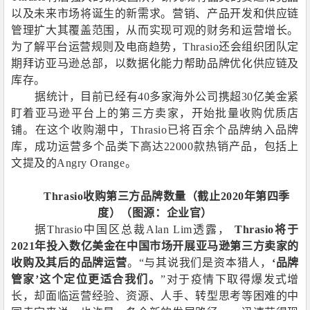
以及未来市场将诞生的新需求。营销、产品开发和供应链
管理扩大其覆盖范围，从而实现可观的财务和运营增长。
为了解平台运营规则及电商趋势，
Thrasio
还会组织团队定
期拜访亚马逊总部，以数据化能力帮助品牌优化供应链及
库存。
据统计，目前已经有
40
多家海外公司携超
30
亿美金紧
盯着亚马逊平台上的第三方卖家，开始批量收购优质店
铺。在这个收购潮中，
Thrasio
已将百余个品牌纳入品牌
库，成功运营多个品类下高达
22000
款热销产品，包括上
文提及的
Angry Orange
。
Thrasio
收购第三方品牌数量（截止
2020
年第四季
度）（图源：企业官）
据
Thrasio
中国区总裁
Alan Lim
透露，
Thrasio
将于
2021
年投入数亿美金在中国市场开展亚马逊第三方卖家的
收购及其后的品牌运营
。“与其说我们是资本猎人，
‘品牌
管家’这个定位更适合我们。
”对于疫情下取得爆发式增
长，却面临运营经验、资源、人手、转型思考等困难的中