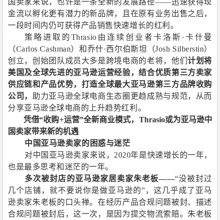
国卖家来说，也许是一条全新的发展路径——迅速获得现
金流以孵化更有潜力的新品牌，且在原有业务出售之后，
一段时间内仍可获得产品销售快速增长的红利。
策略进取的
Thrasio
由连续创业者卡洛斯·卡什曼
（
Carlos Cashman
）和乔什·西尔伯斯坦（
Josh Silberstin
）
创立，创始团队成员大多是跨境电商的老将，他们
计划将
美国及全球先进的亚马逊运营经验，结合优质第三方卖家
供应链和产品优势，打造全球最大亚马逊第三方品牌收购
公司，
助力亚马逊全球电商生态圈更趋成熟与规范，从而
分享亚马逊全球电商的上升趋势红利。
凭借“收购
+
运营”全新商业模式，
Thrasio
或为亚马逊中
国卖家带来新的机遇
中国亚马逊卖家的困惑与迷茫
对中国亚马逊卖家来说，
2020
年是快速增长的一年，
也是最多思考和迷茫的一年。
多次被封店的亚马逊家居卖家朱老板——
“没被封过
几个店铺，就不要说你是做亚马逊的”，这几乎成了亚马
逊卖家朱老板的口头禅。在经历产品合规问题被封、描述
合规问题被封后，这一次，是因为提交物流索赔。朱老板