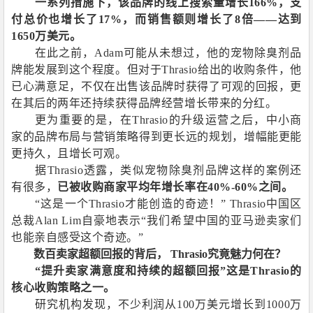
一系列措施下，该品牌的线上搜索量增长
166%
，支
付总价也增长了
17%
，而销售额则增长了
8
倍——达到
1650
万美元。
在此之前，
Adam
可能从未想过，他的宠物除臭剂品
牌能发展到这个程度。但对于
Thrasio
给出的收购条件，他
已心满意足，不仅在出售该品牌时获得了可观的回报，更
在其后的两年还持续获得品牌经营增长带来的分红。
更为重要的是，在
Thrasio
的升级运营之后，中小商
家的品牌布局与营销策略得到更长远的规划，增幅能更能
更持久，且增长可观。
据
Thrasio
透露，类似宠物除臭剂品牌这样的案例还
有很多，
已被收购商家平均年增长率在
40%-60%
之间。
“这是一个
Thrasio
才能创造的奇迹！”
Thrasio
中国区
总裁
Alan Lim
自豪地表示“我们希望中国的亚马逊卖家们
也能亲自感受这个奇迹。”
数百卖家超额回报的背后，
Thrasio
究竟魅力何在？
“提升卖家满意度和持续的超额回报”这是
Thrasio
的
核心收购策略之一。
研究机构发现，不少利润从
100
万美元增长到
1000
万