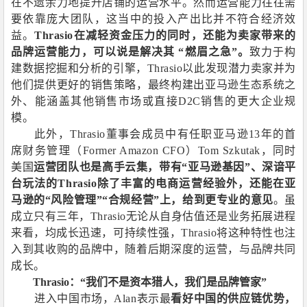
在不遗余力地提升店铺的运营水平。然而运营能力往往需
要依靠庞大团队，这当中的投入产出比并不符合经济效
益。
Thrasio
在减轻资金压力的同时，还能为卖家带来的
品牌运营能力，可以说是解决其 “燃眉之急”。
致力于构
建数据挖掘和分析的引擎，
Thrasio
以此发现潜力卖家并为
他们提供更好的销售策略，最终构建出亚马逊生态系统之
外、能涵盖其他销售市场或直接
D2C
销售的更大企业规
模。
此外，
Thrasio
董事会成员中有任职亚马逊
13
年的首
席财务管理（
Former Amazon CFO
）
Tom Szkutak
，同时
美国
运营团队也是高手云集，带有“亚马逊基因”、深谙平
台玩法的
Thrasio
除了丰富的电商运营经验外，还能在亚
马逊的“风险管理”“合规经营”上，给到更专业的意见
。虽
成立只有三年，
Thrasio
无论从自身估值还是业务拓展进程
来看，均成长迅速，可持续性强，
Thrasio
将这种特性也注
入到其收购的品牌中，随着后期深度的运营，与品牌共同
成长。
Thrasio
：“我们不是资本猎人，我们是品牌管家”
进入中国市场，
Alan
表示最
看好中国的供应链优势，