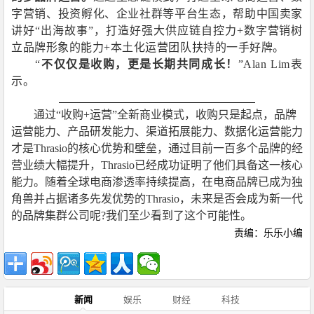
字营销、投资孵化、企业社群等平台生态，帮助中国卖家
讲好“出海故事”，打造好强大供应链自控力
+
数字营销树
立品牌形象的能力
+
本土化运营团队扶持的一手好牌。
“
不仅仅是收购，更是长期共同成长！
”
Alan Lim
表
示。
通过“收购
+
运营”全新商业模式，收购只是起点，品牌
运营能力、产品研发能力、渠道拓展能力、数据化运营能力
才是
Thrasio
的核心优势和壁垒，通过目前一百多个品牌的经
营业绩大幅提升，
Thrasio
已经成功证明了他们具备这一核心
能力。随着全球电商渗透率持续提高，在电商品牌已成为独
角兽并占据诸多先发优势的
Thrasio
，未来是否会成为新一代
的品牌集群公司呢
?
我们至少看到了这个可能性。
责编：乐乐小编
新闻
娱乐
财经
科技