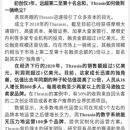
初创仅
3
年，远超第二至第十名总和，
Thrasio
如何做到
一骑绝尘？
表现亮眼的
Thrasio
迅速吸引了众多资本的目光。
成立于
2018
年的
Tharasio
，截至目前已经获得摩根大
通银行、高盛资本、美银证券、加拿大皇家银行、摩根史
丹利等多家专业机构的投资，融资金额超过
18
亿美元。无
论融资规模还是估值，均在市场上一骑绝尘，其融资规模
约相当于市场上第二至第十名融资总额的
3
倍以上，是名
副其实的“独角兽”。
在经济下行的
2020
年，
Thrasio
的销售额超过
5
亿美
元，利润则超过
1
亿美元。目前，这家成长迅速的独角
兽，估值比去年同期的种子轮估值提高了
32
倍，人员从
16
人增长到
800
多人，每周收购至少两家以上的亚马逊独立
卖家品牌。
在
Thrasio
的案例中，有
50%
的收购来自回头客
的二次创业项目或者老客户推荐的业界优质项目。
数据显示，大多数电商代运营公司在完成
5
个左右的
品牌本地运营之后便增长乏力，而
Thrasio
的数字系统能
无压力地运营
100
多个品牌
，提供定制化的运营方案。
Thrasio
背后强大的研发团队，研究现有品类的赛道和竞品